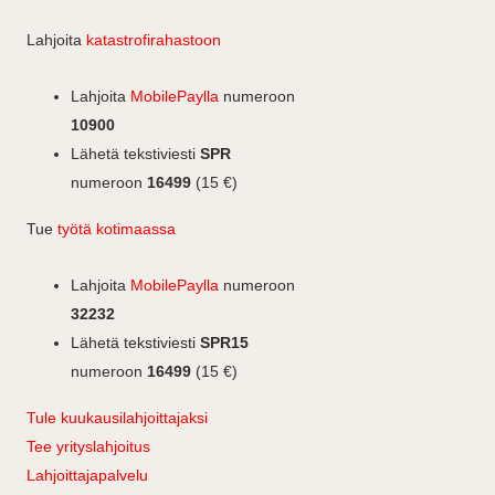
e
k
s
b
e
t
Lahjoita
katastrofirahastoon
o
d
a
o
I
g
Lahjoita
MobilePaylla
numeroon
k
n
r
10900
a
Lähetä tekstiviesti
SPR
m
numeroon
16499
(15 €)
Tue
työtä kotimaassa
Lahjoita
MobilePaylla
numeroon
32232
Lähetä tekstiviesti
SPR15
numeroon
16499
(15 €)
Tule kuukausilahjoittajaksi
Tee yrityslahjoitus
Lahjoittajapalvelu