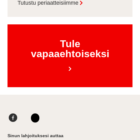
Tutustu periaatteisiimme
Tule
vapaaehtoiseksi
F
L
a
i
I
c
n
n
Sinun lahjoituksesi auttaa