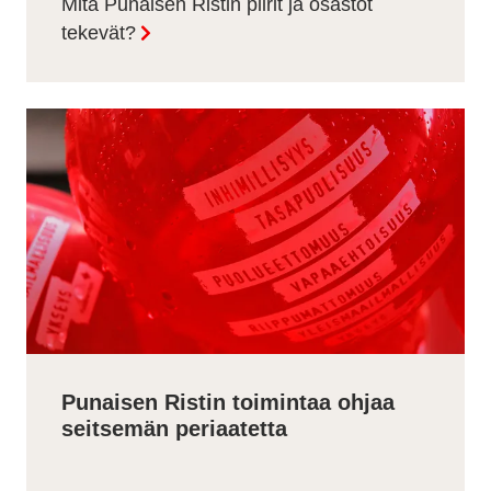
Mitä Punaisen Ristin piirit ja osastot
tekevät?
Punaisen Ristin toimintaa ohjaa
seitsemän periaatetta