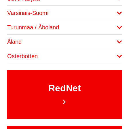
Varsinais-Suomi
Turunmaa / Åboland
Åland
Österbotten
RedNet