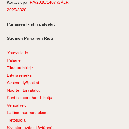
Keräyslupa:
RA/2020/1407 & ÅLR
2025/8320
Punaisen Ristin palvelut
Suomen Punainen Risti
Yhteystiedot
Palaute
Tilaa uutiskirje
Liity jäseneksi
Avoimet työpaikat
Nuorten turvatalot
Kontti secondhand -ketju
Veripalvelu
Lailliset huomautukset
Tietosuoja
Sivuston evästekäytännöt