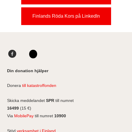
Finlands Röda Kors på LinkedIn
F
L
a
i
I
c
n
n
Din donation hjälper
e
k
s
b
e
t
Donera
till katastroffonden
o
d
a
o
I
g
Skicka meddelandet
SPR
till numret
k
n
r
16499
(15 €)
a
Via
MobilePay
till numret
10900
m
Stöd
verksamhet i Finland