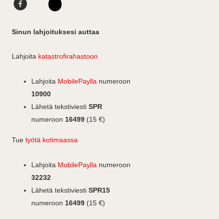
F
L
b
r
I
a
i
I
o
a
n
c
n
n
o
Sinun lahjoituksesi auttaa
m
e
k
s
k
b
e
i
t
Lahjoita
katastrofirahastoon
o
d
i
a
o
I
n
g
Lahjoita
MobilePaylla
numeroon
k
n
r
10900
a
Lähetä tekstiviesti
SPR
m
numeroon
16499
(15 €)
Tue
työtä kotimaassa
Lahjoita
MobilePaylla
numeroon
32232
Lähetä tekstiviesti
SPR15
numeroon
16499
(15 €)