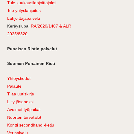
Tule kuukausilahjoittajaksi
Tee yrityslahjoitus
Lahjoittajapalvelu
Keräyslupa:
RA/2020/1407 & ÅLR
2025/8320
Punaisen Ristin palvelut
Suomen Punainen Risti
Yhteystiedot
Palaute
Tilaa uutiskirje
Liity jäseneksi
Avoimet työpaikat
Nuorten turvatalot
Kontti secondhand -ketju
Veripalvelu