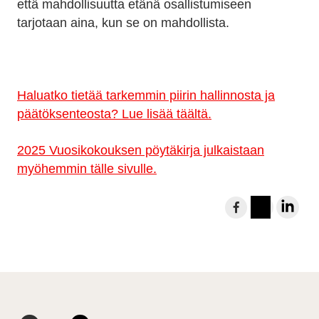
että mahdollisuutta etänä osallistumiseen
tarjotaan aina, kun se on mahdollista.
Haluatko tietää tarkemmin piirin hallinnosta ja
päätöksenteosta? Lue lisää täältä.
2025 Vuosikokouksen pöytäkirja julkaistaan
myöhemmin tälle sivulle.
J
a
I
L
a
n
i
F
s
n
a
t
k
c
a
e
e
g
d