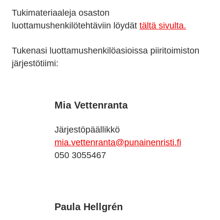
Tukimateriaaleja osaston
luottamushenkilötehtäviin löydät
tältä sivulta.
Tukenasi luottamushenkilöasioissa piiritoimiston
järjestötiimi:
Mia Vettenranta
Järjestöpäällikkö
mia.vettenranta@punainenristi.fi
050 3055467
Paula Hellgrén