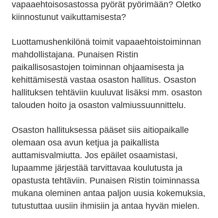
vapaaehtois­osastossa pyörät pyörimään? Oletko
kiinnostunut vaikuttamisesta?
Luottamushenkilönä toimit vapaaehtoistoiminnan
mahdollistajana. Punaisen Ristin
paikallisosastojen toiminnan ohjaamisesta ja
kehittämisestä vastaa osaston hallitus. Osaston
hallituksen tehtäviin kuuluvat lisäksi mm. osaston
talouden hoito ja osaston valmiussuunnittelu.
Osaston hallituksessa pääset siis aitiopaikalle
olemaan osa avun ketjua ja paikallista
auttamisvalmiutta. Jos epäilet osaamistasi,
lupaamme järjestää tarvittavaa koulutusta ja
opastusta tehtäviin. Punaisen Ristin toiminnassa
mukana oleminen antaa paljon uusia kokemuksia,
tutustuttaa uusiin ihmisiin ja antaa hyvän mielen.