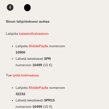
F
L
a
i
I
c
n
n
Sinun lahjoituksesi auttaa
e
k
s
b
e
t
Lahjoita
katastrofirahastoon
o
d
a
o
I
g
Lahjoita
MobilePaylla
numeroon
k
n
r
10900
a
Lähetä tekstiviesti
SPR
m
numeroon
16499
(15 €)
Tue
työtä kotimaassa
Lahjoita
MobilePaylla
numeroon
32232
Lähetä tekstiviesti
SPR15
numeroon
16499
(15 €)