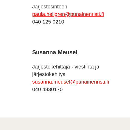
Järjestösihteeri
paula.hellgren@punainenristi.fi
040 125 0210
Susanna Meusel
Järjestökehittäjä - viestintä ja
järjestökehitys
susanna.meusel@punainenristi.fi
040 4830170