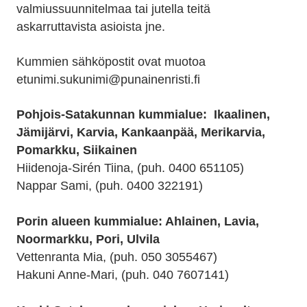
valmiussuunnitelmaa tai jutella teitä
askarruttavista asioista jne.
Kummien sähköpostit ovat muotoa
etunimi.sukunimi@punainenristi.fi
Pohjois-Satakunnan kummialue: Ikaalinen,
Jämijärvi, Karvia, Kankaanpää, Merikarvia,
Pomarkku, Siikainen
Hiidenoja-Sirén Tiina, (puh. 0400 651105)
Nappar Sami, (puh. 0400 322191)
Porin alueen kummialue: Ahlainen, Lavia,
Noormarkku, Pori, Ulvila
Vettenranta Mia, (puh. 050 3055467)
Hakuni Anne-Mari, (puh. 040 7607141)