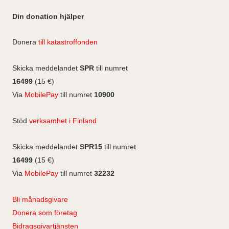
I
F
a
n
c
n
n
a
Din donation hjälper
m
e
k
s
c
b
e
e
t
Donera
till katastroffonden
o
d
b
a
o
I
o
g
Skicka meddelandet
SPR
till numret
k
n
o
r
16499
(15 €)
k
a
Via
MobilePay
till numret
10900
m
Stöd
verksamhet i Finland
Skicka meddelandet
SPR15
till numret
16499
(15 €)
Via
MobilePay
till numret
32232
Bli månadsgivare
Donera som företag
Bidragsgivartjänsten